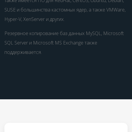
также имеется ПО для RedHat, CentOS, Ubuntu, Debian,
SUSE и большинства кастомных ядер, а также VMWare,
Hyper-V, XenServer и других.
Резервное копирование баз данных MySQL, Microsoft
SQL Server и Microsoft MS Exchange также
поддерживается.